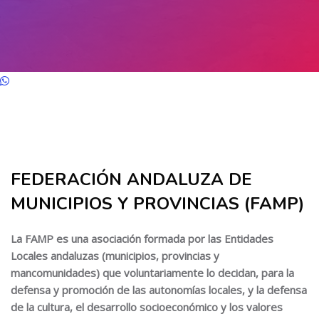
Salta al contenido principal
Salta [Cocoon] About (Text with Image)
FEDERACIÓN ANDALUZA DE
MUNICIPIOS Y PROVINCIAS (FAMP)
La FAMP es una asociación formada por las Entidades
Locales andaluzas (municipios, provincias y
mancomunidades) que voluntariamente lo decidan, para la
defensa y promoción de las autonomías locales, y la defensa
de la cultura, el desarrollo socioeconómico y los valores