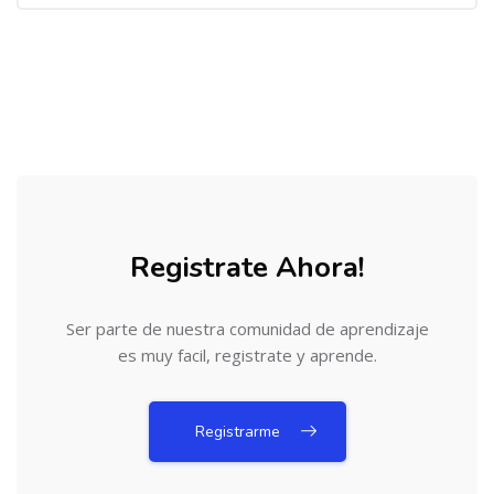
Salta [Cocoon] Action Panels
Registrate Ahora!
Ser parte de nuestra comunidad de aprendizaje
es muy facil, registrate y aprende.
Registrarme